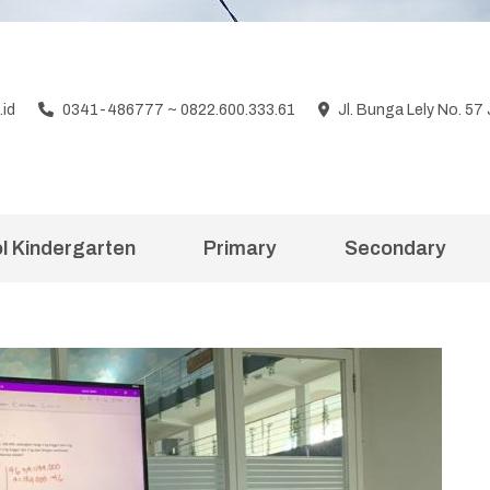
id
0341-486777 ~ 0822.600.333.61
Jl. Bunga Lely No. 5
l Kindergarten
Primary
Secondary