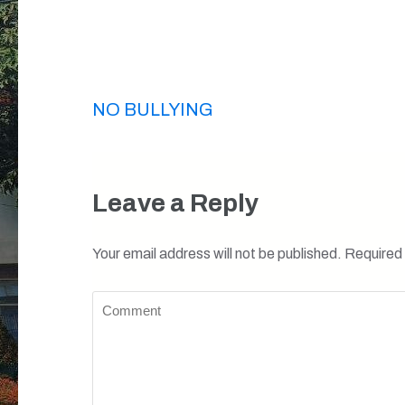
Post
NO BULLYING
navigation
Leave a Reply
Your email address will not be published.
Required 
Comment