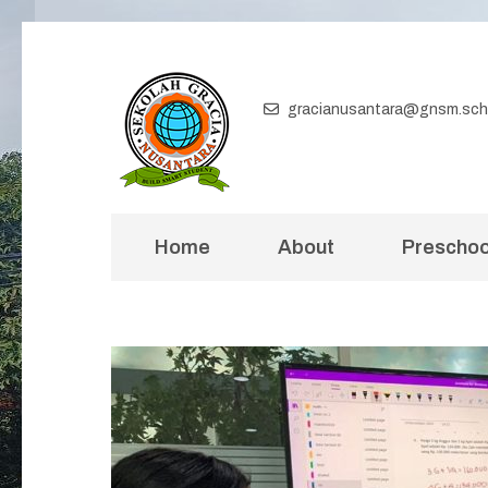
Skip
to
content
gracianusantara@gnsm.sch.
(Press
Enter)
Home
About
Preschoo