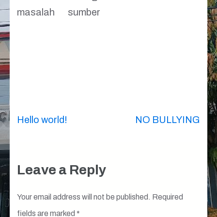
masalah
sumber
Post
Hello world!
NO BULLYING
navigation
Leave a Reply
Your email address will not be published.
Required
fields are marked
*